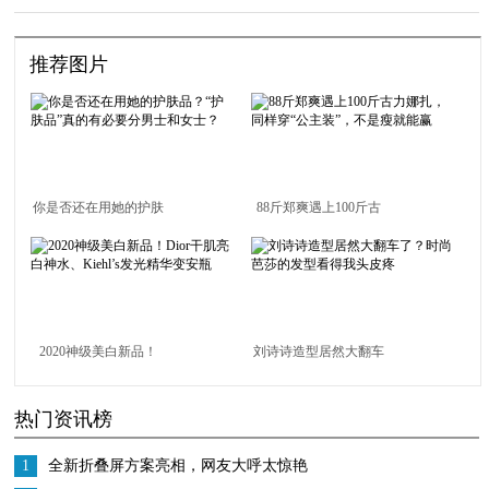
推荐图片
你是否还在用她的护肤
88斤郑爽遇上100斤古
品？“护肤品”真的有必
力娜扎，同样穿“公主
要分男士和女士？
装”，不是瘦就能赢
2020神级美白新品！
刘诗诗造型居然大翻车
Dior干肌亮白神水、
了？时尚芭莎的发型看
热门资讯榜
Kiehl’s发光精华变安瓶
得我头皮疼
1
全新折叠屏方案亮相，网友大呼太惊艳