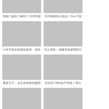
智能门锁你了解吗？2020年都
2020神级美白新品！Dior干肌
有哪些相关问题
亮白神水、Ki
小米手机的高端化蜕变：涨价
马云请客！福建首批援鄂医疗
也涨质，小爱和智能家居
队收到奶茶炸鸡
预算五万，这五款纯电动微型
还在存13888金币等镜？拿出
小车值得买
这个射手，让她化身