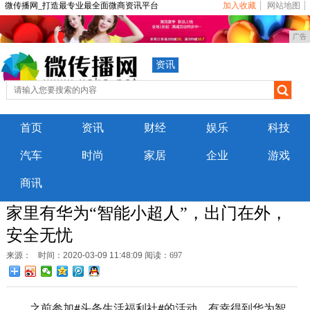
微传播网_打造最专业最全面微商资讯平台
加入收藏
网站地图
广告
资讯
首页
资讯
财经
娱乐
科技
汽车
时尚
家居
企业
游戏
商讯
家里有华为“智能小超人”，出门在外，
安全无忧
来源：
时间：2020-03-09 11:48:09
阅读：697
之前参加#头条生活福利社#的活动，有幸得到华为智