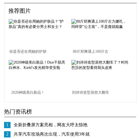
推荐图片
你是否还在用她的护肤
88斤郑爽遇上100斤古
品？“护肤品”真的有必
力娜扎，同样穿“公主
要分男士和女士？
装”，不是瘦就能赢
2020神级美白新品！
刘诗诗造型居然大翻车
Dior干肌亮白神水、
了？时尚芭莎的发型看
热门资讯榜
Kiehl’s发光精华变安瓶
得我头皮疼
1
全新折叠屏方案亮相，网友大呼太惊艳
2
共享汽车坟场再次出现，汽车使用3年就