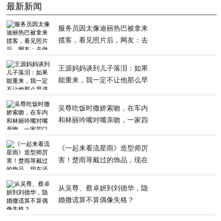
最新新闻
服务员因太像迪丽热巴被拿来
揽客，看见照片后，网友：去
做替身吧
王源妈妈谈到儿子落泪：如果
能重来，我一定不让他那么早
进娱乐圈
吴尊吃饭时撒娇索吻，在车内
和林丽吟嘴对嘴亲吻，一家四
口上节目
《一起来看流星雨》造型师厉
害！楚雨荨戴过的饰品，现在
还流行
从吴尊、蔡卓妍到刘德华，隐
婚撒谎算不算偶像失格？