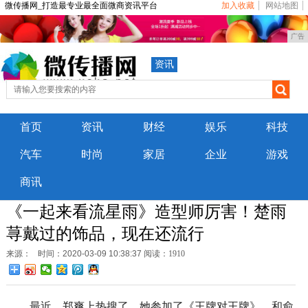
微传播网_打造最专业最全面微商资讯平台
加入收藏
网站地图
广告
资讯
首页
资讯
财经
娱乐
科技
汽车
时尚
家居
企业
游戏
商讯
《一起来看流星雨》造型师厉害！楚雨
荨戴过的饰品，现在还流行
来源：
时间：2020-03-09 10:38:37
阅读：1910
最近，郑爽上热搜了，她参加了《王牌对王牌》，和俞