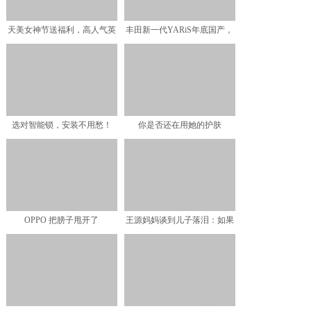
天美女神节送福利，高人气英
丰田新一代YARiS年底国产，
雄的史诗皮肤免费抽，网
1.5L混动省油省
选对智能锁，安装不用愁！
你是否还在用她的护肤
TCL K5带你了解安装
品？“护肤品”真的有必要分男
OPPO 把膀子甩开了
王源妈妈谈到儿子落泪：如果
能重来，我一定不让他那