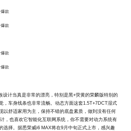
动”家族设计当真是非常的漂亮，特别是黑+荧黄的荣麟版特别的
，车身线条也非常流畅。动态方面这套1.5T+7DCT湿式
现以舒适家用为主，保持不错的底盘素质，做到没有任何
观设计，也喜欢它智能化互联网系统，你不需要对动力系统有
选择。据悉荣威i6 MAX将在9月中旬正式上市，感兴趣