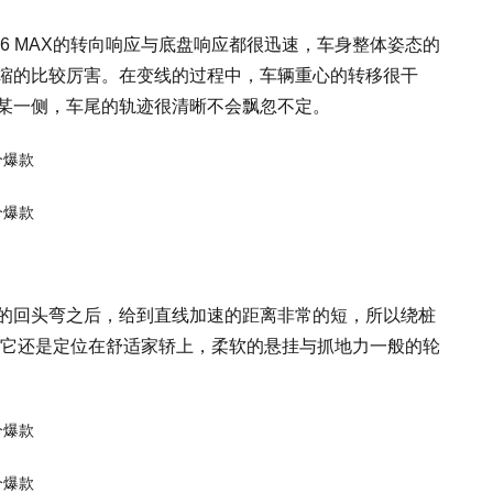
6 MAX的转向响应与底盘响应都很迅速，车身整体姿态的
缩的比较厉害。在变线的过程中，车辆重心的转移很干
某一侧，车尾的轨迹很清晰不会飘忽不定。
的回头弯之后，给到直线加速的距离非常的短，所以绕桩
AX它还是定位在舒适家轿上，柔软的悬挂与抓地力一般的轮