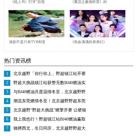
《枕上书》打开“后现
《重启之极海听雷》的
代仙侠”，《琉璃》发
结局是什么？吴邪最终
扬光大，放大爱而不得
找到雷城病情缓解
港剧不是只有TVB和亚
《热血满满的弟弟们》
视，丽的80年这4部
官宣，导师阵容太满
热门资讯榜
剧，不比TVB差
意，这下绝对得火
1
北京越野「你行你上」野超镇江站开赛
携手江苏车主肆意开野
2
野超大挑战镇江站获赞无数BJ40燃油实
力诠释「你行你上」内涵
3
与BJ40燃油共度温情冬至，北京越野野
超东莞站融入本地潮流氛围
4
潮流东莞燃情冬至！北京越野野超东莞
站BJ40燃油硬核实力圈粉
5
北京越野“野超大挑战”燃擎开赛 让硬核
越野扎根人间烟火
6
我上我也行！野超镇江站BJ40燃油赢取
江苏用户口碑
7
驰骋西北，生日同庆，北京越野野超大
挑战兰州站与车主共创暖心时刻