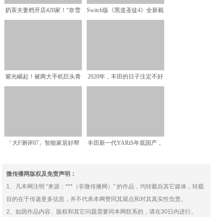
奶茶夫妻档开店420家！“奈雪
Switch版《黑道圣徒4》全新截
的茶”估值60亿，
图 花样超能力
紫光崛起！被两大手机巨头青
2020年，丰田的日子注定不好
睐，冲击高端指日可待
过
「大F测评07」智能家居好帮
丰田新一代YARiS年底国产，
手：Redmi路由器
1.5L混动省油省
微传播网版权及免责声明：
1、凡本网注明 “来源：***（非微传播网）” 的作品，均转载自其它媒体，转载
目的在于传递更多信息，并不代表本网赞同其观点和对其真实性负责。
2、如因作品内容、版权和其它问题需要同本网联系的，请在30日内进行。