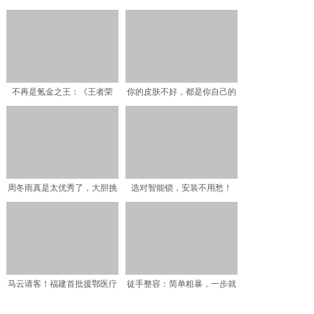
1.5L混动省油省
终与始，揭开一段凄美的
不再是氪金之王：《王者荣
你的皮肤不好，都是你自己的
耀》有史以来首次被超越
坏习惯作出来的！进来挨
周冬雨真是太优秀了，大胆挑
选对智能锁，安装不用愁！
战隐形裙，却被蝴蝶骨抢
TCL K5带你了解安装
马云请客！福建首批援鄂医疗
徒手整容：简单粗暴，一步就
队收到奶茶炸鸡
位