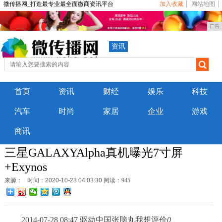
微传播网_打造最专业最全面微商资讯平台
加入收藏
网站地图
广告
资讯
首页
资讯
财经
娱乐
科技
汽车
时尚
家居
企业
游戏
商讯
三星GALAXYAlpha真机曝光7寸屏
+Exynos
来源：
时间：2020-10-23 04:03:30
阅读：945
2014-07-28 08:47 驱动中国张脑丸我想评价
0