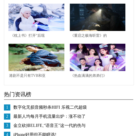
《枕上书》打开“后现
《重启之极海听雷》的
代仙侠”，《琉璃》发
结局是什么？吴邪最终
扬光大，放大爱而不得
找到雷城病情缓解
港剧不是只有TVB和亚
《热血满满的弟弟们》
视，丽的80年这4部
官宣，导师阵容太满
热门资讯榜
剧，不比TVB差
意，这下绝对得火
1
数字化无损音频秒杀HIFI 乐视二代超级
手机发起音质革命
2
最新人均每月手机流量出炉：涨不动了
3
金立砍掉ELIFE,“语音王”这一代的伤与
痛
4
iPhone好用但不能瞎选!