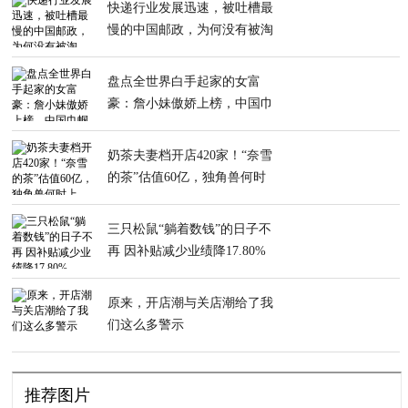
快递行业发展迅速，被吐槽最
慢的中国邮政，为何没有被淘
汰？
盘点全世界白手起家的女富
豪：詹小妹傲娇上榜，中国巾
帼占据三成
奶茶夫妻档开店420家！“奈雪
的茶”估值60亿，独角兽何时
上市？
三只松鼠“躺着数钱”的日子不
再 因补贴减少业绩降17.80%
原来，开店潮与关店潮给了我
们这么多警示
推荐图片